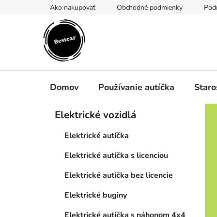
Prejsť
Ako nakupovať
Obchodné podmienky
Pod
na
obsah
Domov
Používanie autíčka
Staro
B
K
Preskočiť
Elektrické vozidlá
a
kategórie
o
t
č
Elektrické autíčka
e
n
g
Elektrické autíčka s licenciou
ý
ó
p
r
Elektrické autíčka bez licencie
i
a
e
n
Elektrické buginy
e
Elektrické autíčka s náhonom 4x4