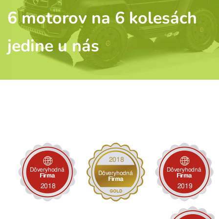
6 motorov na 6 kolesách
jedine u nás