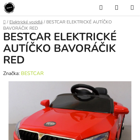
Prejsť
Hľadať
NÁKUP
na
KOŠÍK
obsah
Domov
/
Elektrické vozidlá
/
BESTCAR ELEKTRICKÉ AUTÍČKO
BAVORÁČIK RED
BESTCAR ELEKTRICKÉ
AUTÍČKO BAVORÁČIK
RED
Značka:
BESTCAR