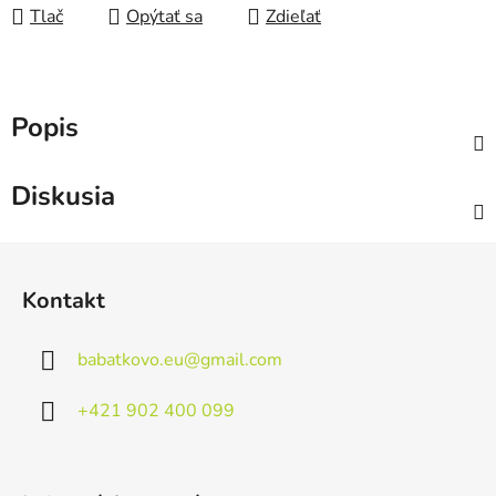
Tlač
Opýtať sa
Zdieľať
Popis
Diskusia
Z
á
Kontakt
p
ä
babatkovo.eu
@
gmail.com
t
i
+421 902 400 099
e