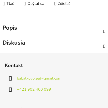
Tlač
Opýtať sa
Zdieľať
Popis
Diskusia
Z
á
Kontakt
p
ä
babatkovo.eu
@
gmail.com
t
i
+421 902 400 099
e