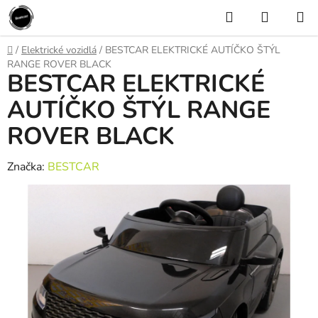
Prejsť
Hľadať
NÁKUP
na
KOŠÍK
obsah
Domov
/
Elektrické vozidlá
/
BESTCAR ELEKTRICKÉ AUTÍČKO ŠTÝL
RANGE ROVER BLACK
BESTCAR ELEKTRICKÉ
AUTÍČKO ŠTÝL RANGE
ROVER BLACK
Značka:
BESTCAR